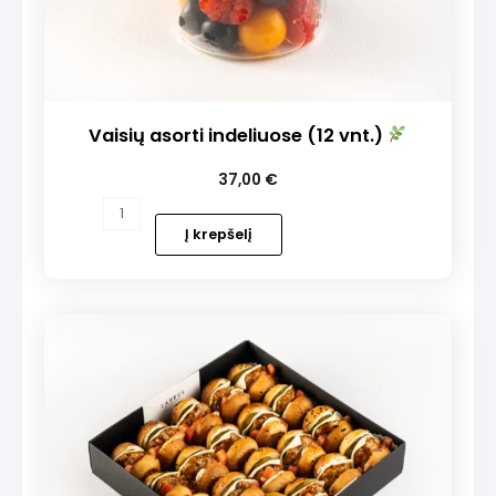
Vaisių asorti indeliuose (12 vnt.)
37,00
€
produkto
kiekis:
Į krepšelį
Vaisių
asorti
indeliuose
(12
vnt.)