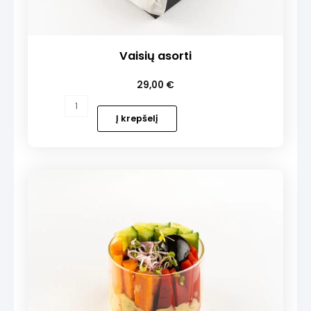
Vaisių asorti
29,00
€
produkto
kiekis:
Į krepšelį
Vaisių
asorti