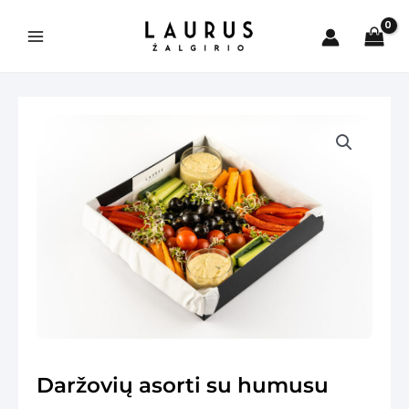
Pereiti
prie
Main
turinio
Menu
is
Daržovių asorti su humusu