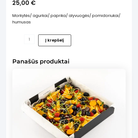
25,00
€
Morkytės/ agurkai/ paprika/ alyvuogės/ pomidoriukai/
humusas
produkto
Į krepšelį
is
kiekis:
Daržovių
asorti
Panašūs produktai
su
humusu