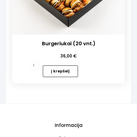
Burgeriukai (20 vnt.)
36,00
€
produkto
kiekis:
Į krepšelį
Burgeriukai
(20
vnt.)
Informacija