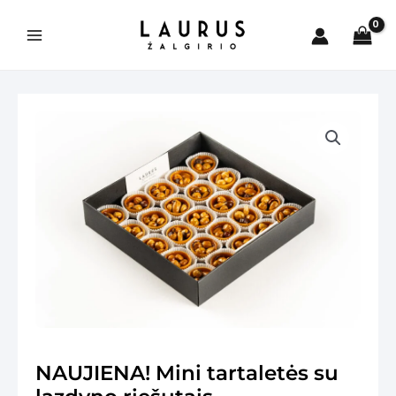
Pereiti
prie
Main
turinio
Menu
is
NAUJIENA! Mini tartaletės su