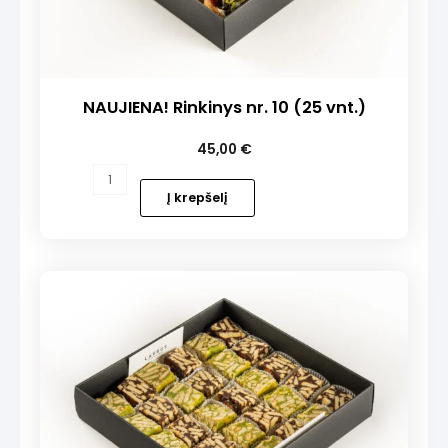
NAUJIENA! Rinkinys nr. 10 (25 vnt.)
45,00
€
produkto
kiekis:
Į krepšelį
NAUJIENA!
Rinkinys
nr.
10
(25
vnt.)