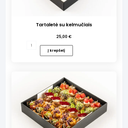
Tartaletė su kelmučiais
25,00
€
produkto
kiekis:
Į krepšelį
Tartaletė
su
kelmučiais