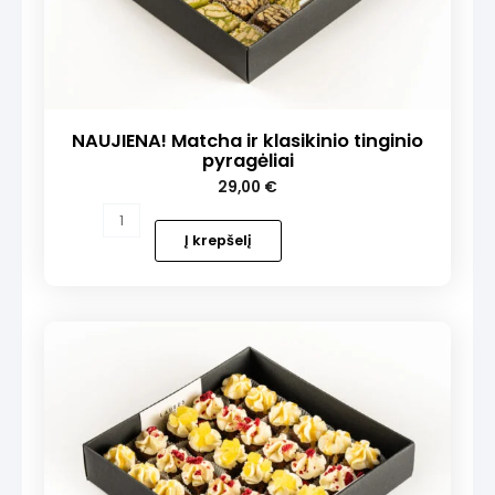
NAUJIENA! Matcha ir klasikinio tinginio
pyragėliai
29,00
€
produkto
kiekis:
Į krepšelį
NAUJIENA!
Matcha
ir
klasikinio
tinginio
pyragėliai