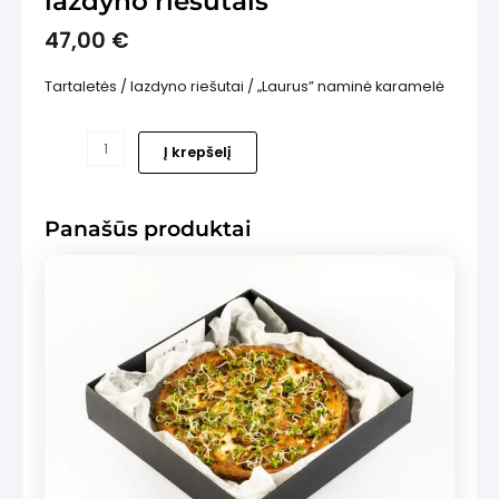
lazdyno riešutais
47,00
€
Tartaletės / lazdyno riešutai / „Laurus” naminė karamelė
produkto
is
Į krepšelį
kiekis:
NAUJIENA!
Mini
Panašūs produktai
tartaletės
su
lazdyno
riešutais