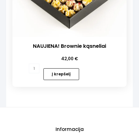
NAUJIENA! Brownie kąsneliai
42,00
€
produkto
kiekis:
Į krepšelį
NAUJIENA!
Brownie
kąsneliai
Informacija