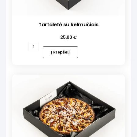
Tartaletė su kelmučiais
25,00
€
produkto
kiekis:
Į krepšelį
Tartaletė
su
kelmučiais