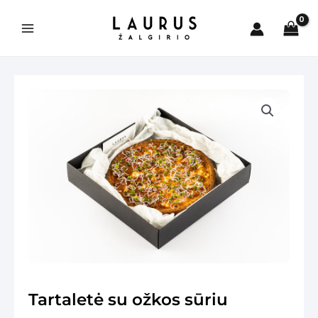
Pereiti
prie
Main
turinio
Menu
is
Tartaletė su ožkos sūriu