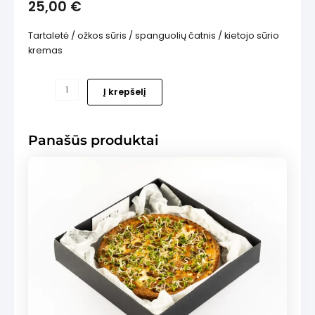
25,00
€
Tartaletė / ožkos sūris / spanguolių čatnis / kietojo sūrio
kremas
produkto
Į krepšelį
is
kiekis:
Tartaletė
su
Panašūs produktai
ožkos
sūriu