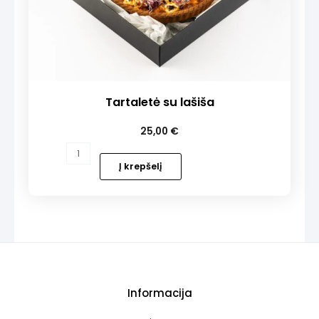
Tartaletė su lašiša
25,00
€
produkto
kiekis:
Į krepšelį
Tartaletė
su
lašiša
Informacija