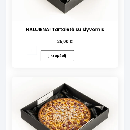
NAUJIENA! Tartaletė su slyvomis
25,00
€
produkto
kiekis:
Į krepšelį
NAUJIENA!
Tartaletė
su
slyvomis