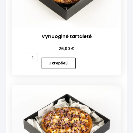
Vynuoginė tartaletė
26,00
€
produkto
kiekis:
Į krepšelį
Vynuoginė
tartaletė