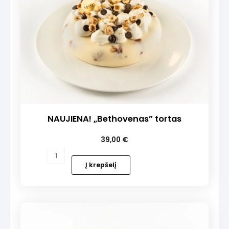
NAUJIENA! „Bethovenas” tortas
39,00
€
produkto
kiekis:
Į krepšelį
NAUJIENA!
„Bethovenas”
tortas