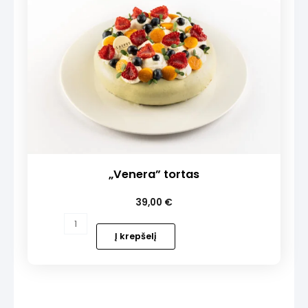
„Venera” tortas
39,00
€
produkto
kiekis:
Į krepšelį
„Venera”
tortas