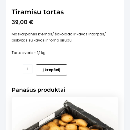
Tiramisu tortas
39,00
€
Maskarponės kremas/ šokolado ir kavos intarpas/
is
biskvitas su kavos ir romo sirupu
Torto svoris ~ 1,1 kg
produkto
Į krepšelį
kiekis:
Tiramisu
tortas
Panašūs produktai