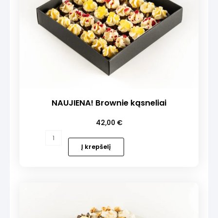
NAUJIENA! Brownie kąsneliai
42,00
€
produkto
kiekis:
Į krepšelį
NAUJIENA!
Brownie
kąsneliai