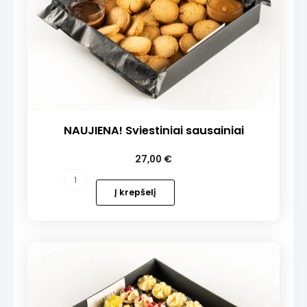
NAUJIENA! Sviestiniai sausainiai
27,00
€
produkto
kiekis:
Į krepšelį
NAUJIENA!
Sviestiniai
sausainiai