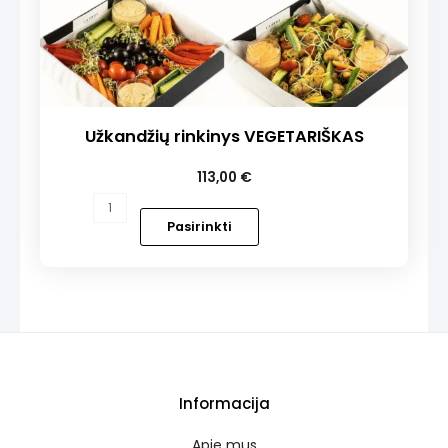
Užkandžių rinkinys VEGETARIŠKAS
113,00
€
produkto
kiekis:
Pasirinkti
Užkandžių
rinkinys
VEGETARIŠKAS
Informacija
Apie mus