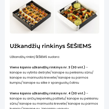
is
Užkandžių rinkinys ŠEŠIEMS
Užkandžių rinkinį ŠEŠIEMS sudaro:
Vieno kąsnio užkandžių rinkinys nr. 3 (30 vnt.)
–
kanape su vytinta dešryte/ kanape su pelėsiniu sūriu/
kanape su marinuota krevete/ kanape su parmos
kumpiu/ kanape su silke ir spanguolių čatniu
Vieno kąsnio užkandžių rinkinys nr. 4 (30 vnt.)
–
kanape su ančių kepenėlių paštetu/ kanape su pelėsiniu
sūriu/ kanape su marinuota krevete/ kanape su parmos
kumpiu/ kanape su Japoniniu unguriu