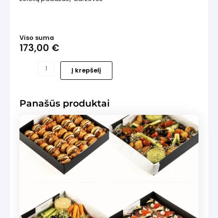
Viso suma
173,00
€
produkto
Į krepšelį
kiekis:
Užkandžių
rinkinys
Panašūs produktai
ŠEŠIEMS