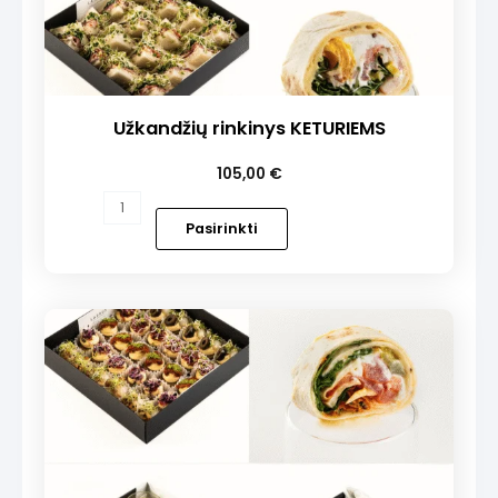
Užkandžių rinkinys KETURIEMS
105,00
€
produkto
kiekis:
Pasirinkti
Užkandžių
rinkinys
KETURIEMS