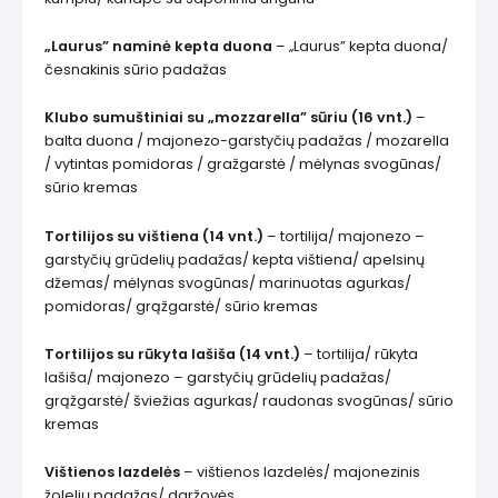
„Laurus” naminė kepta duona
– „Laurus” kepta duona/
česnakinis sūrio padažas
Klubo sumuštiniai su „mozzarella” sūriu (16 vnt.)
–
balta duona / majonezo-garstyčių padažas / mozarella
/ vytintas pomidoras / gražgarstė / mėlynas svogūnas/
sūrio kremas
Tortilijos su vištiena (14 vnt.)
– tortilija/ majonezo –
garstyčių grūdelių padažas/ kepta vištiena/ apelsinų
džemas/ mėlynas svogūnas/ marinuotas agurkas/
pomidoras/ grąžgarstė/ sūrio kremas
Tortilijos su rūkyta lašiša (14 vnt.)
– tortilija/ rūkyta
lašiša/ majonezo – garstyčių grūdelių padažas/
grąžgarstė/ šviežias agurkas/ raudonas svogūnas/ sūrio
kremas
Vištienos lazdelės
– vištienos lazdelės/ majonezinis
žolelių padažas/ daržovės