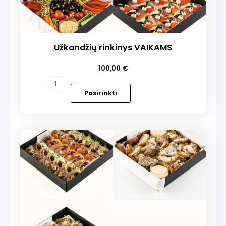
Užkandžių rinkinys VAIKAMS
100,00
€
produkto
kiekis:
Pasirinkti
Užkandžių
rinkinys
VAIKAMS