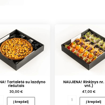
trumais
NA! Tartaletė su lazdyno
NAUJIENA! Rinkinys nr. 
riešutais
vnt.)
30,00
€
47,00
€
o
produkto
Į krepšelį
Į krepšelį
kiekis: