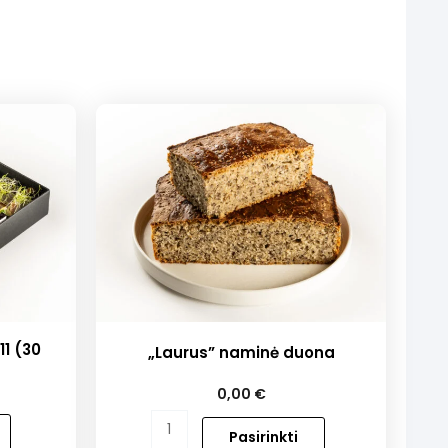
11 (30
„Laurus” naminė duona
0,00
€
produkto
Pasirinkti
kiekis: