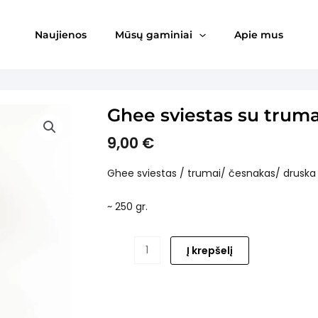
Naujienos
Mūsų gaminiai
Apie mus
Ghee sviestas su truma
9,00
€
Ghee sviestas / trumai/ česnakas/ druska
~ 250 gr.
produkto
Į krepšelį
kiekis:
Ghee
sviestas
su