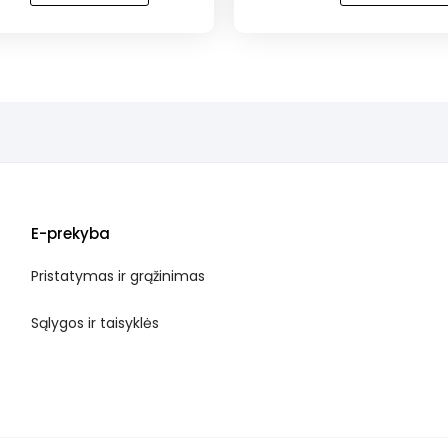
!
NAUJIENA!
ė
Rinkinys
nr.
11
(30
vnt.)
E-prekyba
Pristatymas ir grąžinimas
Sąlygos ir taisyklės