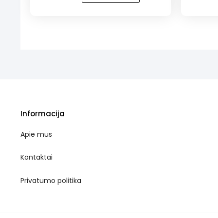
NAUJIENA!
NAUJIENA
Mini
Tartalet
tartaletės
su
su
lazdyno
lazdyno
riešutais
riešutais
Informacija
Apie mus
Kontaktai
Privatumo politika