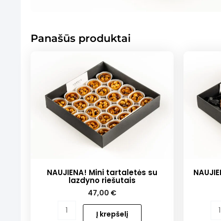
Panašūs produktai
NAUJIENA! Mini tartaletės su
NAUJIE
lazdyno riešutais
47,00
€
produkto
produkt
Į krepšelį
kiekis:
kiekis: