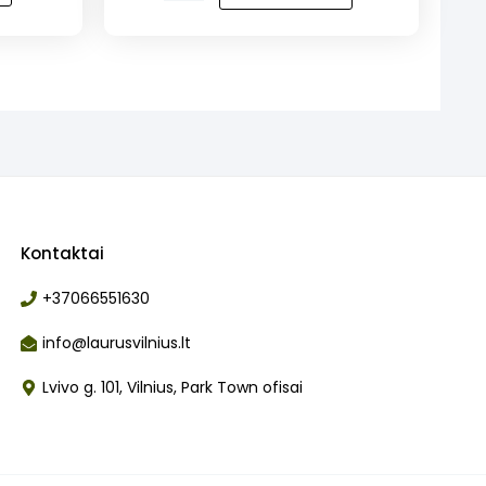
„Laurus”
naminė
duona
Kontaktai
+37066551630
info@laurusvilnius.lt
Lvivo g. 101, Vilnius, Park Town ofisai