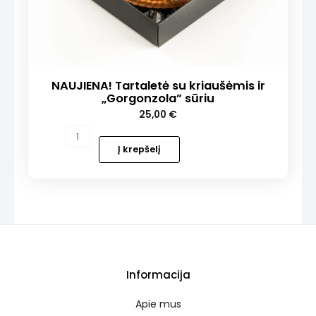
NAUJIENA! Tartaletė su kriaušėmis ir
„Gorgonzola” sūriu
25,00
€
produkto
kiekis:
Į krepšelį
NAUJIENA!
Tartaletė
su
kriaušėmis
ir
„Gorgonzola”
sūriu
Informacija
Apie mus