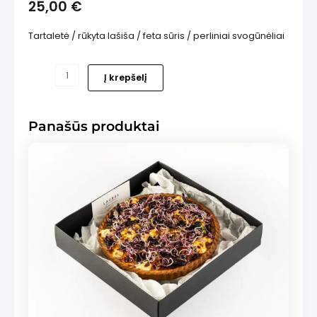
25,00
€
Tartaletė / rūkyta lašiša / feta sūris / perliniai svogūnėliai
produkto
Į krepšelį
kiekis:
is
Tartaletė
su
Panašūs produktai
lašiša