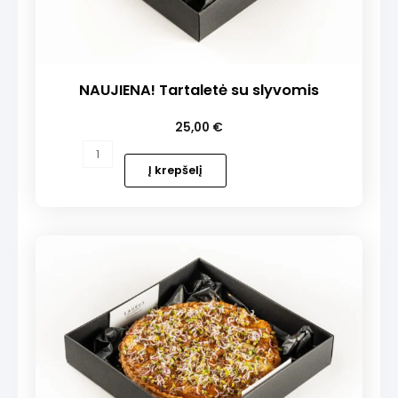
NAUJIENA! Tartaletė su slyvomis
25,00
€
produkto
kiekis:
Į krepšelį
NAUJIENA!
Tartaletė
su
slyvomis