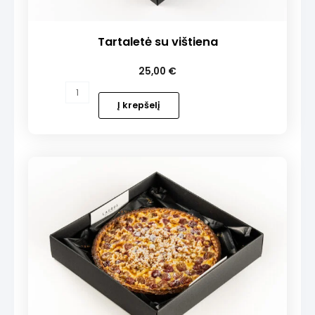
Tartaletė su vištiena
25,00
€
produkto
kiekis:
Į krepšelį
Tartaletė
su
vištiena