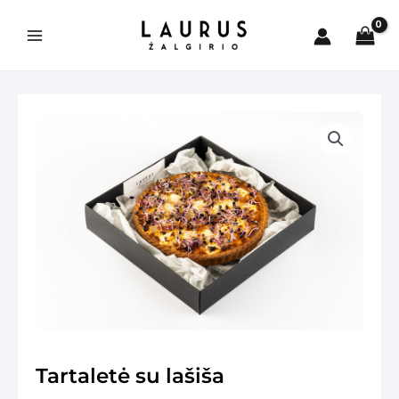
Pereiti
prie
Main
turinio
Menu
is
Tartaletė su lašiša