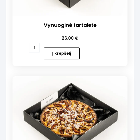
Vynuoginė tartaletė
26,00
€
produkto
kiekis:
Į krepšelį
Vynuoginė
tartaletė